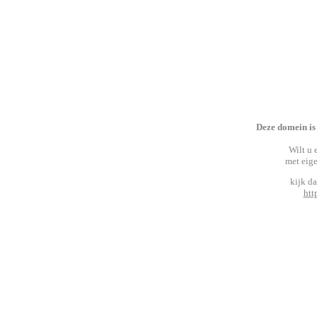
Deze domein is
Wilt u 
met eig
kijk d
htt